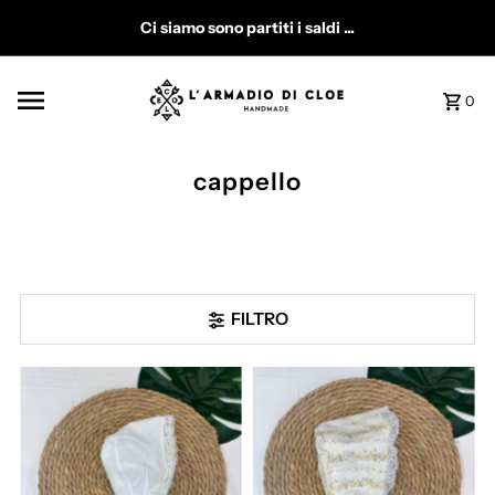
Vai direttamente ai contenuti
Ci siamo sono partiti i saldi ...
0
cappello
FILTRO