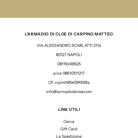
L'ARMADIO DI CLOE DI CARPINO MATTEO
VIA ALESSANDRO SCARLATTI 211d
80127 NAPOLI
08119248525
p.iva 08610511217
CF crpmtt85e09f839q
info@larmadiodicloe.com
LINK UTILI
Cerca
Gift Card
La Spedizione