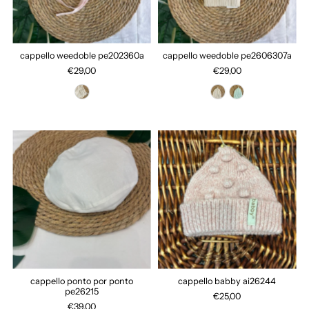
cappello weedoble pe202360a
cappello weedoble pe2606307a
€29,00
€29,00
cappello ponto por ponto
cappello babby ai26244
pe26215
€25,00
€39,00