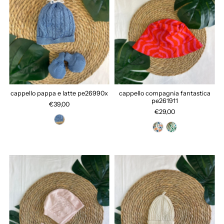
cappello pappa e latte pe26990x
cappello compagnia fantastica
pe261911
€39,00
€29,00