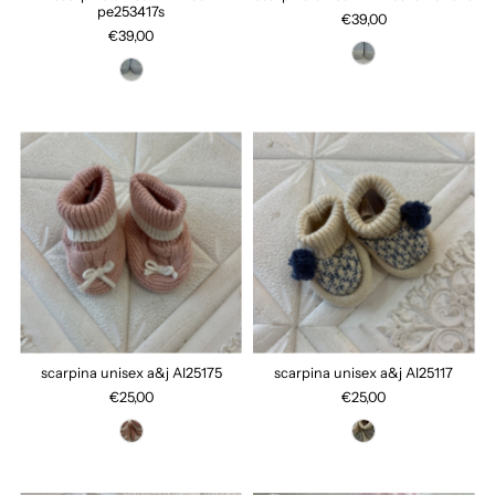
pe253417s
€39,00
€39,00
scarpina unisex a&j AI25175
scarpina unisex a&j AI25117
€25,00
€25,00