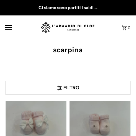
Vai direttamente ai contenuti
Ci siamo sono partiti i saldi ...
0
scarpina
FILTRO