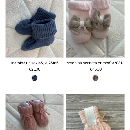
scarpina unisex a&j AI25166
scarpina neonata primodì 320310
€25,00
€45,00