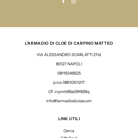
L'ARMADIO DI CLOE DI CARPINO MATTEO
VIA ALESSANDRO SCARLATTI 211d
80127 NAPOLI
08119248525
p.iva 08610511217
CF crpmtt85e09f839q
info@larmadiodicloe.com
LINK UTILI
Cerca