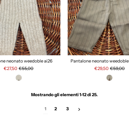
one neonato weedoble ai26
Pantalone neonato weedoble
€27,50
€55,00
€29,50
€59,00
Mostrando gli elementi 1-12 di 25.
1
2
3