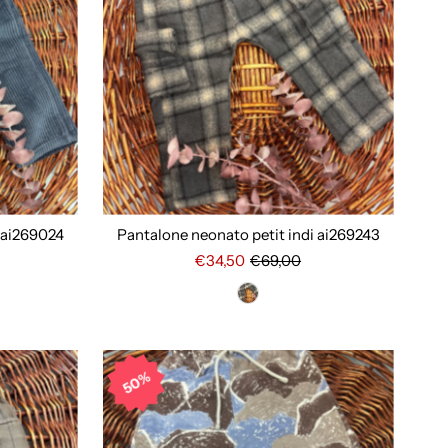
i ai269024
Pantalone neonato petit indi ai269243
€34,50
€69,00
50%