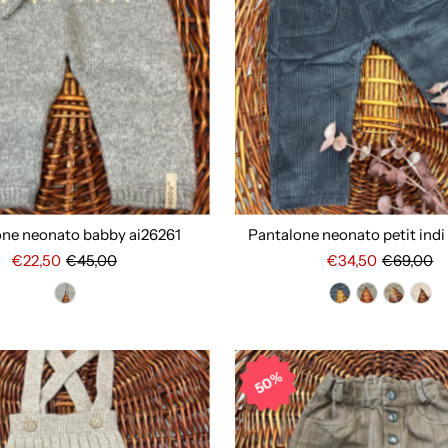
one neonato babby ai26261
Pantalone neonato petit ind
€22,50
€45,00
€34,50
€69,00
50%