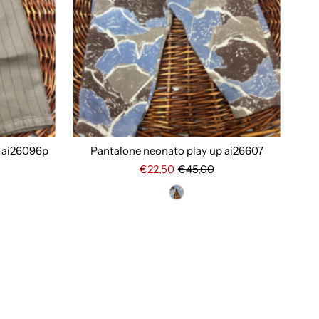
 ai26096p
Pantalone neonato play up ai26607
€22,50
€45,00