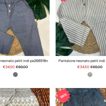
neonato petit indi pe268918n
Pantalone neonato petit ind
€34,50
€69,00
€34,50
€69,00
50%