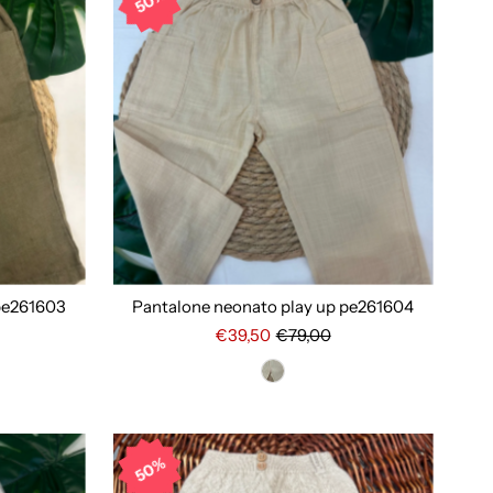
50%
 pe261603
Pantalone neonato play up pe261604
€39,50
€79,00
50%