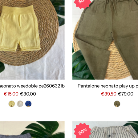
50%
neonato weedoble pe2606321b
Pantalone neonato play up
€15,00
€30,00
€39,50
€79,00
50%