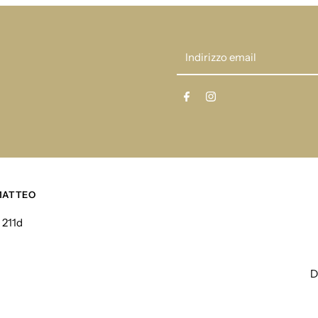
Indirizzo
email
 MATTEO
211d
D