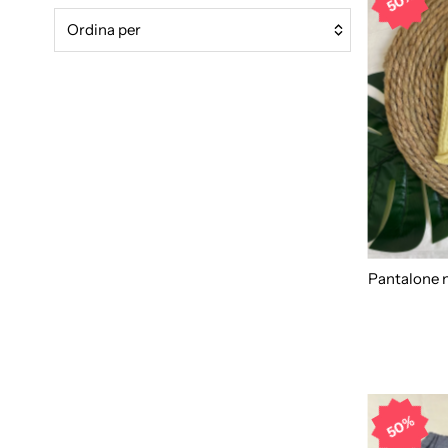
50%
Ordina
per
In primo piano
Più rilevanti
Best seller
In ordine alfabetico, A-Z
In ordine alfabetico, Z-A
Prezzo crescente
Prezzo decrescente
Pantalone 
Data, da meno a più recente
Data, da più a meno recente
50%