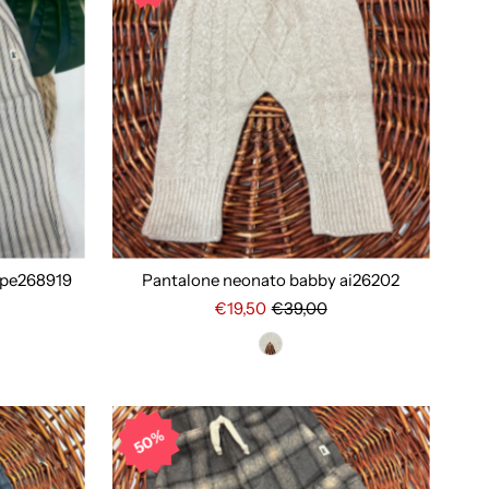
i pe268919
Pantalone neonato babby ai26202
€19,50
€39,00
50%