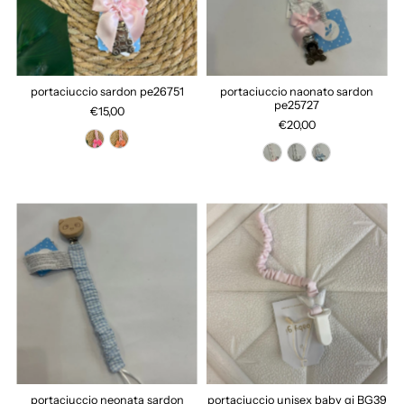
portaciuccio sardon pe26751
portaciuccio naonato sardon
pe25727
€15,00
€20,00
portaciuccio neonata sardon
portaciuccio unisex baby gi BG39