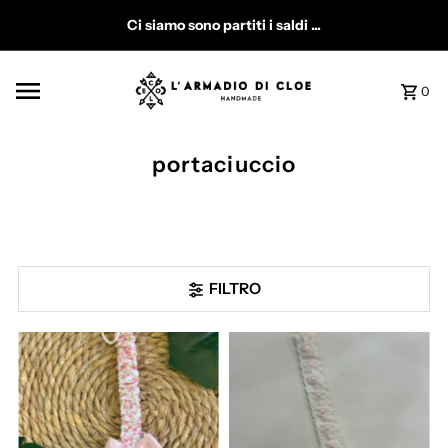
Vai direttamente ai contenuti
Ci siamo sono partiti i saldi ...
0
portaciuccio
FILTRO