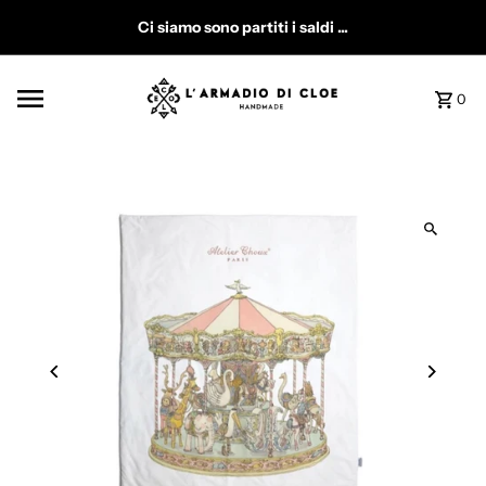
Vai direttamente ai contenuti
Ci siamo sono partiti i saldi ...
0