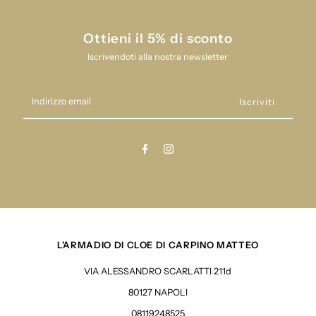
PIUM
PIUM
Ottieni il 5% di sconto
GIOSTRA
GIOSTRA
Iscrivendoti alla nostra newsletter
Indirizzo
email
L'ARMADIO DI CLOE DI CARPINO MATTEO
VIA ALESSANDRO SCARLATTI 211d
80127 NAPOLI
08119248525