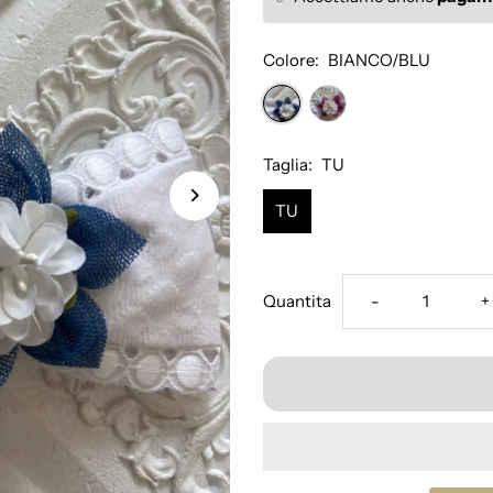
Colore:
BIANCO/BLU
Taglia:
TU
TU
Diminuisci
A
Quantita
-
+
la
l
quantità
q
per
p