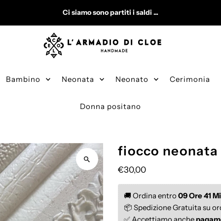
Ci siamo sono partiti i saldi ...
Bambino
Neonata
Neonato
Cerimonia
Donna positano
fiocco neonata
€30,00
🚚 Ordina entro 
09 Ore 41 Mi
📦 Spedizione Gratuita su or
✅ Accettiamo anche
 pagam