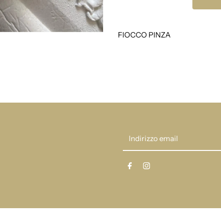
fiocco
f
neonata
n
FIOCCO PINZA
babine
b
24I997
2
Indirizzo
email