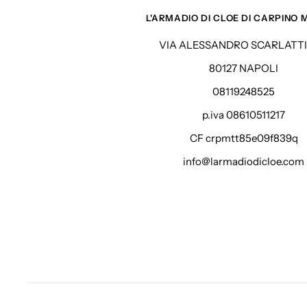
L'ARMADIO DI CLOE DI CARPINO
VIA ALESSANDRO SCARLATTI 
80127 NAPOLI
08119248525
p.iva 08610511217
CF crpmtt85e09f839q
info@larmadiodicloe.com