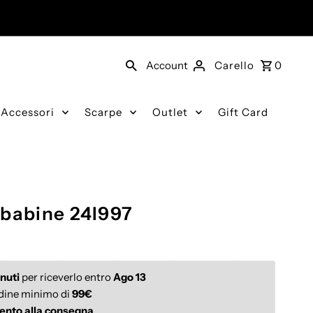
Account
Carello
0
Accessori
Scarpe
Outlet
Gift Card
 babine 24I997
nuti
 per riceverlo entro 
Ago 13
dine minimo di 
99€
ento alla consegna