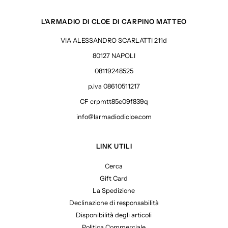
L'ARMADIO DI CLOE DI CARPINO MATTEO
VIA ALESSANDRO SCARLATTI 211d
80127 NAPOLI
08119248525
p.iva 08610511217
CF crpmtt85e09f839q
info@larmadiodicloe.com
LINK UTILI
Cerca
Gift Card
La Spedizione
Declinazione di responsabilità
Disponibilità degli articoli
Politica Commerciale