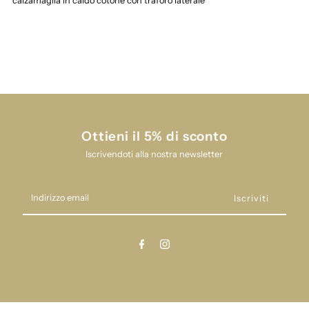
calzamaglia in caldo cotone con traforo laterale
naonato
naonato
condor
condor
ai26591
ai26591
Ottieni il 5% di sconto
Iscrivendoti alla nostra newsletter
Indirizzo
email