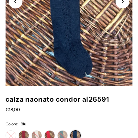
calza naonato condor ai26591
€18,00
Colore:
Blu