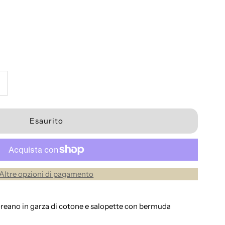
umenta
a
uantità
er
Altre opzioni di pagamento
ompleto
aonato
reano in garza di cotone e salopette con bermuda