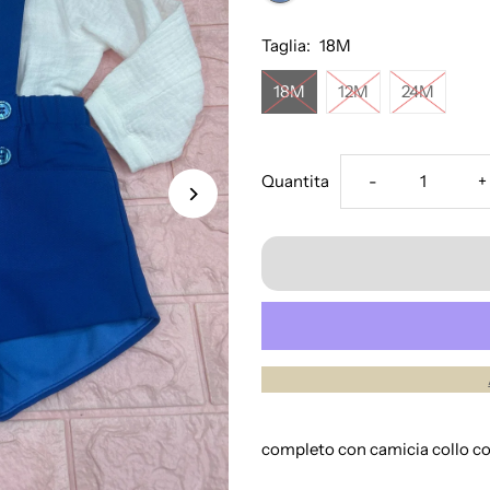
Taglia:
18M
18M
12M
24M
Diminuisci
A
Quantita
-
+
la
l
quantità
q
per
p
completo
c
naonato
n
completo con camicia collo co