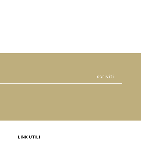
iranda
i2413523
LINK UTILI