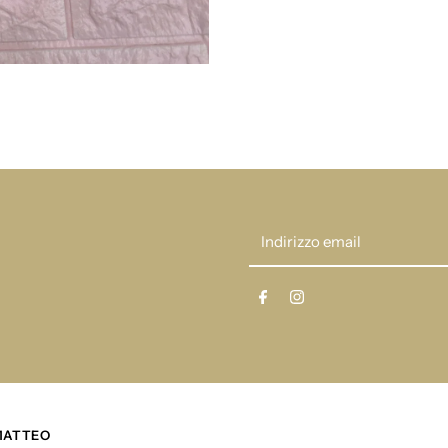
miranda
m
ai2413523
a
Indirizzo
email
 MATTEO