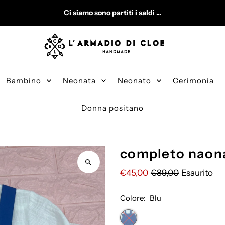
Ci siamo sono partiti i saldi ...
Bambino
Neonata
Neonato
Cerimonia
Donna positano
completo naona
€45,00
€89,00
Esaurito
Colore:
Blu