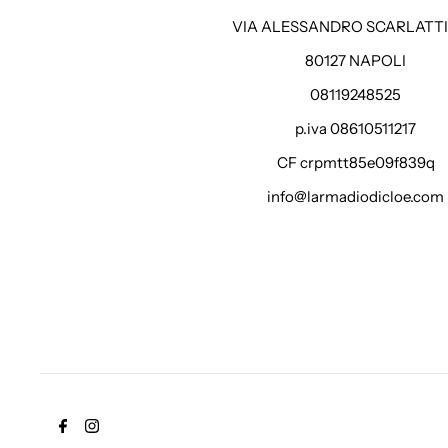
VIA ALESSANDRO SCARLATTI 
80127 NAPOLI
08119248525
p.iva 08610511217
CF crpmtt85e09f839q
info@larmadiodicloe.com