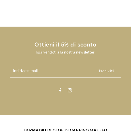
cua
cua
cuak
cuak
24I3620
24I3620
Ottieni il 5% di sconto
Iscrivendoti alla nostra newsletter
Indirizzo
email
L'ARMADIO DI CLOE DI CARPINO MATTEO