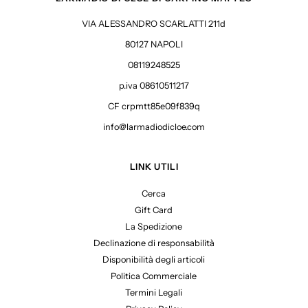
VIA ALESSANDRO SCARLATTI 211d
80127 NAPOLI
08119248525
p.iva 08610511217
CF crpmtt85e09f839q
info@larmadiodicloe.com
LINK UTILI
Cerca
Gift Card
La Spedizione
Declinazione di responsabilità
Disponibilità degli articoli
Politica Commerciale
Termini Legali