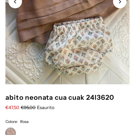
abito neonata cua cuak 24I3620
€47,50
€95,00
Esaurito
Colore:
Rosa