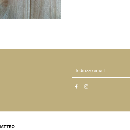
deolinda
d
23403
2
Indirizzo
email
 MATTEO