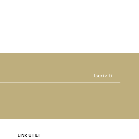
eolinda
3403
LINK UTILI