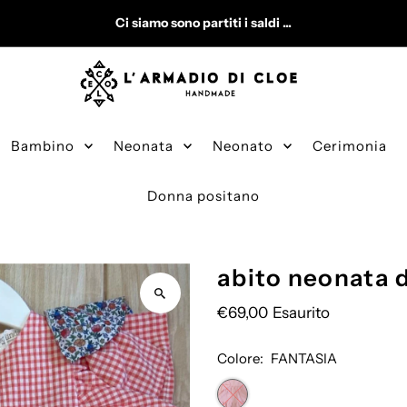
Ci siamo sono partiti i saldi ...
Bambino
Neonata
Neonato
Cerimonia
Donna positano
abito neonata 
€69,00
Esaurito
Colore:
FANTASIA