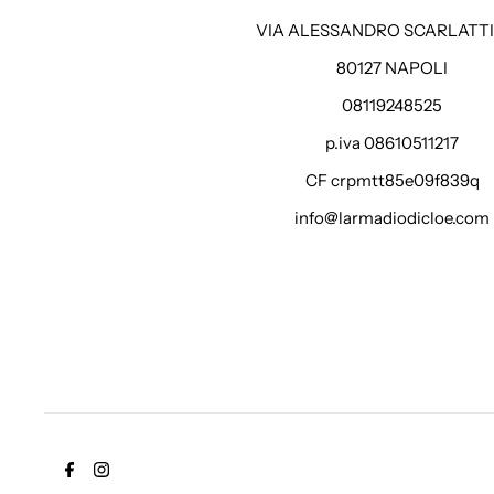
VIA ALESSANDRO SCARLATTI 
80127 NAPOLI
08119248525
p.iva 08610511217
CF crpmtt85e09f839q
info@larmadiodicloe.com