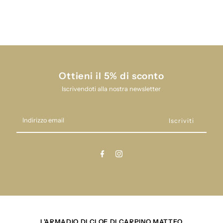
GRANLEI
GRANLEI
23P108
23P108
Ottieni il 5% di sconto
Iscrivendoti alla nostra newsletter
Indirizzo
email
L'ARMADIO DI CLOE DI CARPINO MATTEO