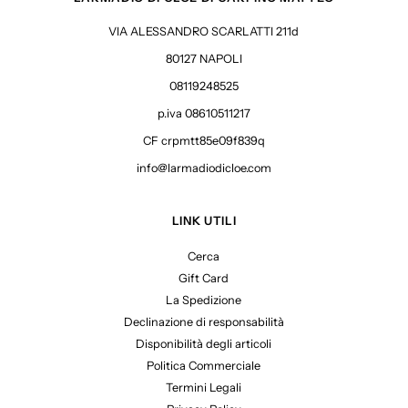
VIA ALESSANDRO SCARLATTI 211d
80127 NAPOLI
08119248525
p.iva 08610511217
CF crpmtt85e09f839q
info@larmadiodicloe.com
LINK UTILI
Cerca
Gift Card
La Spedizione
Declinazione di responsabilità
Disponibilità degli articoli
Politica Commerciale
Termini Legali