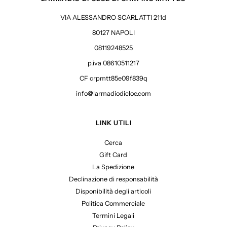
VIA ALESSANDRO SCARLATTI 211d
80127 NAPOLI
08119248525
p.iva 08610511217
CF crpmtt85e09f839q
info@larmadiodicloe.com
LINK UTILI
Cerca
Gift Card
La Spedizione
Declinazione di responsabilità
Disponibilità degli articoli
Politica Commerciale
Termini Legali