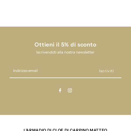
primodì
primodì
3103.9
3103.9
Ottieni il 5% di sconto
Iscrivendoti alla nostra newsletter
Indirizzo
email
L'ARMADIO DI CLOE DI CARPINO MATTEO