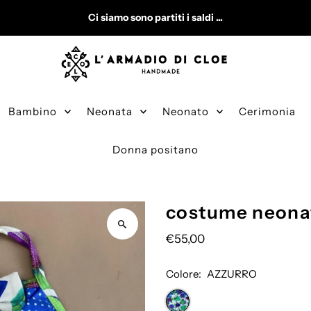
Ci siamo sono partiti i saldi ...
Bambino
Neonata
Neonato
Cerimonia
Donna positano
costume neona
€55,00
Colore:
AZZURRO