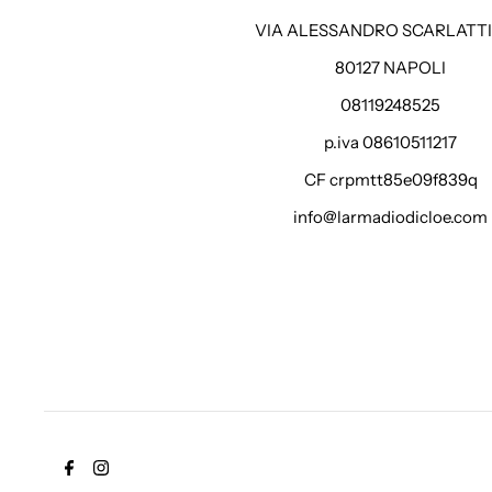
VIA ALESSANDRO SCARLATTI 
80127 NAPOLI
08119248525
p.iva 08610511217
CF crpmtt85e09f839q
info@larmadiodicloe.com