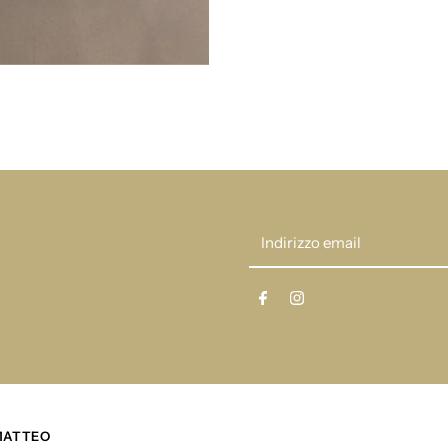
sardon
s
23P944
2
Indirizzo
email
 MATTEO