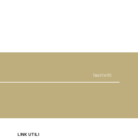
ardon
3P944
LINK UTILI