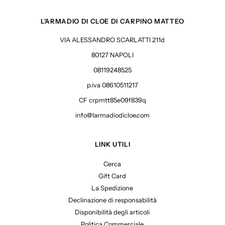
L'ARMADIO DI CLOE DI CARPINO MATTEO
VIA ALESSANDRO SCARLATTI 211d
80127 NAPOLI
08119248525
p.iva 08610511217
CF crpmtt85e09f839q
info@larmadiodicloe.com
LINK UTILI
Cerca
Gift Card
La Spedizione
Declinazione di responsabilità
Disponibilità degli articoli
Politica Commerciale