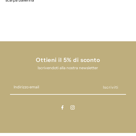
scarpa ballerina
bambina
bambina
panyno
panyno
ai253515
ai253515
Ottieni il 5% di sconto
Iscrivendoti alla nostra newsletter
Indirizzo
email