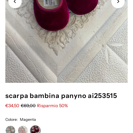
scarpa bambina panyno ai253515
€34,50
€69,00
Risparmio 50%
Colore:
Magenta