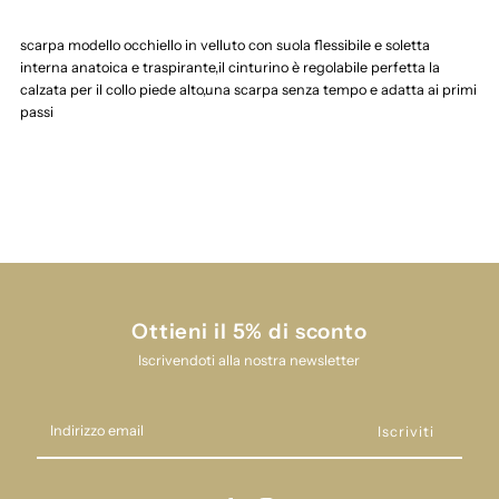
scarpa modello occhiello in velluto con suola flessibile e soletta
bambino
bambino
interna anatoica e traspirante,il cinturino è regolabile perfetta la
calzata per il collo piede alto,una scarpa senza tempo e adatta ai primi
panyno
panyno
passi
ai252401
ai252401
Ottieni il 5% di sconto
Iscrivendoti alla nostra newsletter
Indirizzo
email