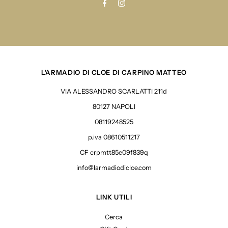
L'ARMADIO DI CLOE DI CARPINO MATTEO
VIA ALESSANDRO SCARLATTI 211d
80127 NAPOLI
08119248525
p.iva 08610511217
CF crpmtt85e09f839q
info@larmadiodicloe.com
LINK UTILI
Cerca